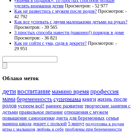
«Время в подарок»: 10 простых способов больше
уделять внимания детям
Просмотров: - 52 977
Как не развестись с мужем после родов?
Просмотров: -
42 792
Как все успевать с двумя маленькими детьми на руках?
Просмотров: - 39 565
3 простых способа навести (наконец!) порядок в доме
Просмотров: - 36 821
Как не сойти с ума, сидя в декрете?
Просмотров: -
29 951
Облако меток
дети
воспитание
мамино время
профессия
мама
беременность
супермама
книги
жизнь после
родов
успеем всё!
раннее развитие
творческие занятия с
детьми
правильное питание
отношения с мужем
повышение самооценки
диета для беременных
семья
мамина школа
декрет с пользой
5 минут
подготовка к родам
игры с малышом
любовь к себе
проблемы при беременности