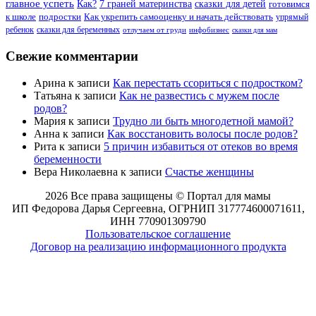
главное успеть
Как?
7 граней материнства
сказки для детей
готовимся
к школе
подростки
Как укрепить самооценку и начать действовать
упрямый
ребенок
сказки для беременных
отлучаем от груди
инфобизнес
сказки для мам
Свежие комментарии
Арина
к записи
Как перестать ссориться с подростком?
Татьяна
к записи
Как не развестись с мужем после
родов?
Мария
к записи
Трудно ли быть многодетной мамой?
Анна
к записи
Как восстановить волосы после родов?
Рита
к записи
5 причин избавиться от отеков во время
беременности
Вера Николаевна
к записи
Счастье женщины
2026 Все права защищены © Портал для мамы
ИП Федорова Дарья Сергеевна, ОГРНИП 317774600071611,
ИНН 770901309790
Пользовательское соглашение
Договор на реализацию информационного продукта