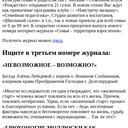
«Рождество» открывается 21 сезон. В новом сезоне Вас ждут
как привычные программы клуба — «Навстречу малышу»,
«Семейная педагогика», Студии развития и воспитания,
«Школьный салон» и т.п., так и новые проекты для всей семьи
от 0 до 99 лет. К открытию сезона приурочен выпуск нового
номера интернет-журнала «Семья – территория взросления».
Получить журнал можно
здесь
.
Ищите в третьем номере журнала:
«НЕВОЗМОЖНОЕ – ВОЗМОЖНО?»
Беседа Алёны Лебедевой с иереем о. Иоанном Слобжиным,
клириком храма Преображения Господня г. Долгопрудный
«Многие исследователи сегодня утверждают, что «жизненный
старт» человека может повлиять на всю его жизнь. Причем,
повлиять необратимо. Удача, если «жизненный старт» прошел
в благоприятных условиях. Если нет – беда, негативные
факторы навсегда и бесповоротно повлияют на жизнь, судьбу,
возможности, отношения с окружающими… Так ли это?»
«БРЮХОНОГИЕ МОЛЛЮСКИ КАК …