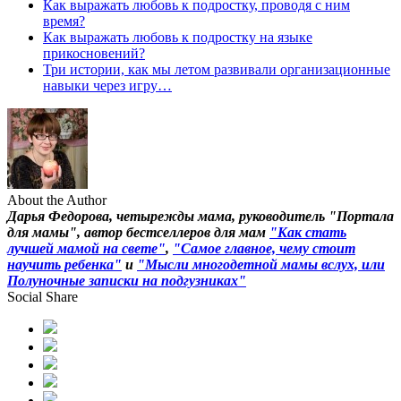
Как выражать любовь к подростку, проводя с ним
время?
Как выражать любовь к подростку на языке
прикосновений?
Три истории, как мы летом развивали организационные
навыки через игру…
About the Author
Дарья Федорова, четырежды мама, руководитель "Портала
для мамы", автор бестселлеров для мам
"Как стать
лучшей мамой на свете"
,
"Самое главное, чему стоит
научить ребенка"
и
"Мысли многодетной мамы вслух, или
Полуночные записки на подгузниках"
Social Share