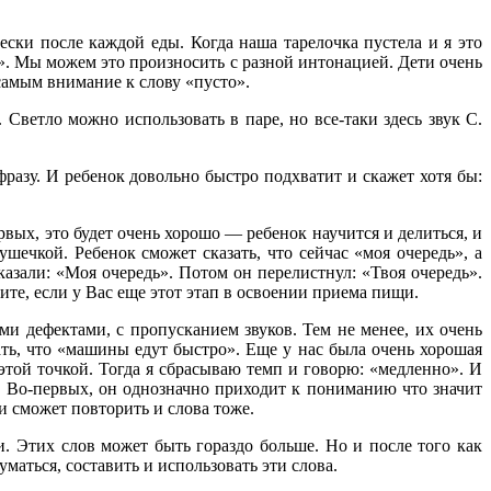
ки после каждой еды. Когда наша тарелочка пустела и я это
а». Мы можем это произносить с разной интонацией. Дети очень
самым внимание к слову «пусто».
ветло можно использовать в паре, но все-таки здесь звук С.
разу. И ребенок довольно быстро подхватит и скажет хотя бы:
вых, это будет очень хорошо — ребенок научится и делиться, и
шечкой. Ребенок сможет сказать, что сейчас «моя очередь», а
казали: «Моя очередь». Потом он перелистнул: «Твоя очередь».
те, если у Вас еще этот этап в освоении приема пищи.
ми дефектами, с пропусканием звуков. Тем не менее, их очень
ть, что «машины едут быстро». Еще у нас была очень хорошая
этой точкой. Тогда я сбрасываю темп и говорю: «медленно». И
ю. Во-первых, он однозначно приходит к пониманию что значит
 и сможет повторить и слова тоже.
и. Этих слов может быть гораздо больше. Но и после того как
маться, составить и использовать эти слова.