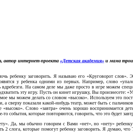
, автор интернет-проекта
«Детская академия»
и мама трои
мочь ребенку заговорить. Я называю его «Круговорот слов». Э
 появятся у ребенка одними из первых. Например, слово «упал
ь вдребезги. На самом деле мы даже просто в игре можем специ
дхватить эту игру. Пусть он кинет игрушку, Вы произнесете: «Уп
амое мы можем делать со словом «высоко». Используем это посто
и, а сверху показали какой-нибудь театр, может быть с пальчико
 «высоко». Слово «завтра» очень хорошо воспринимается деть
-то события, которые повторяются, говорить, что это будет завтр
ту». Да, мы обычно говорим с Вами «нет», но «нету» ребенку 
ать 2 слога, которые помогут ребенку заговорить. Я думаю, что