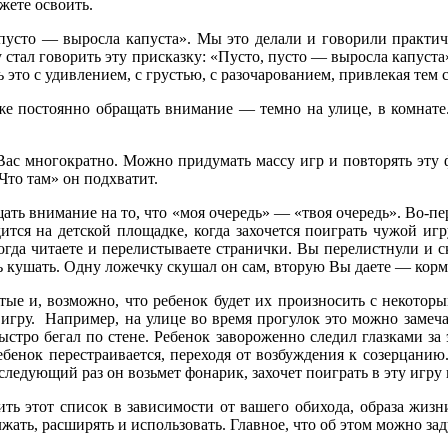
ожете освоить.
усто — выросла капуста». Мы это делали и говорили практичес
у стал говорить эту присказку: «Пусто, пусто — выросла капуст
то с удивлением, с грустью, с разочарованием, привлекая тем 
 постоянно обращать внимание — темно на улице, в комнате. С
Вас многократно. Можно придумать массу игр и повторять эту ф
Что там» он подхватит.
ать внимание на то, что «моя очередь» — «твоя очередь». Во-пер
ся на детской площадке, когда захочется поиграть чужой игру
когда читаете и перелистываете странички. Вы перелистнули и с
ь кушать. Одну ложечку скушал он сам, вторую Вы даете — корми
ые и, возможно, что ребенок будет их произносить с некоторы
игру. Например, на улице во время прогулок это можно замеча
ыстро бегал по стене. Ребенок завороженно следил глазками за 
ебенок перестраивается, переходя от возбуждения к созерцани
 следующий раз он возьмет фонарик, захочет поиграть в эту игру
ть этот список в зависимости от вашего обихода, образа жизн
ть, расширять и использовать. Главное, что об этом можно заду