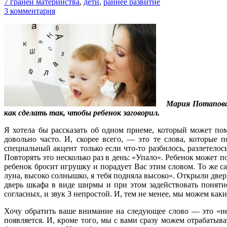
7 граней материнства
,
дети
,
раннее развитие
3 комментария
Мария Потапова
как сделать так, чтобы ребенок заговорил.
Я хотела бы рассказать об одном приеме, который может по
довольно часто. И, скорее всего, — это те слова, которые
специальный акцент только если что-то разбилось, разлетелос
Повторять это несколько раз в день: «Упало». Ребенок может по
ребенок бросит игрушку и порадует Вас этим словом. То же с
луна, высоко солнышко, я тебя подняла высоко». Открыли двер
дверь шкафа в виде ширмы и при этом задействовать понятие
согласных, и звук З непростой. И, тем не менее, мы можем какие
Хочу обратить ваше внимание на следующее слово — это «не
появляется. И, кроме того, мы с вами сразу можем отрабатыв