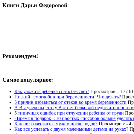
Книги Дарьи Федоровой
Рекомендуем!
Самое популярное:
Как уложить ребенка спать без слез?
Просмотров: - 177 61
Низкий гемоглобин при беременности! Что делать?
Просм
5 причин избавиться от отеков во время беременности
Про
А Вы уверены, что у Вас нет белковой недостаточности 
5 типичных ошибок при отлучении ребенка от груди
Прос
«Время в подарок»: 10 простых способов больше уделять
Как не развестись с мужем после родов?
Просмотров: - 42
Как все успевать с двумя маленькими детьми на руках?
Пр