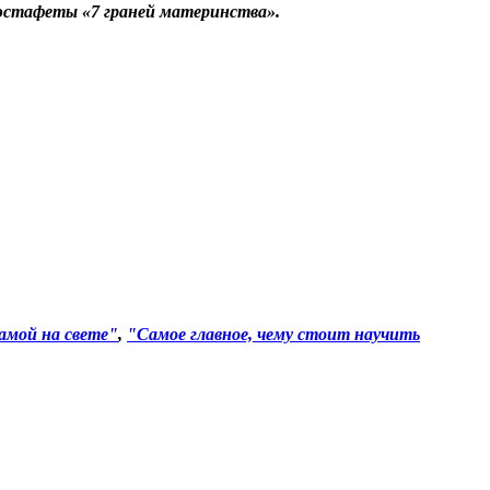
х эстафеты
«7 граней материнства»
.
амой на свете"
,
"Самое главное, чему стоит научить