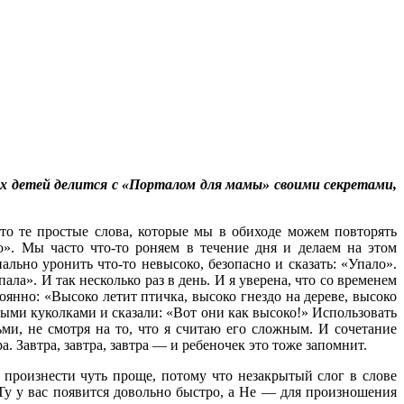
х детей делится с «Порталом для мамы» своими секретами,
то те простые слова, которые мы в обиходе можем повторять
о». Мы часто что-то роняем в течение дня и делаем на этом
ально уронить что-то невысоко, безопасно и сказать: «Упало».
ала». И так несколько раз в день. И я уверена, что со временем
янно: «Высоко летит птичка, высоко гнездо на дереве, высоко
выми куколками и сказали: «Вот они как высоко!» Использовать
ми, не смотря на то, что я считаю его сложным. И сочетание
а. Завтра, завтра, завтра — и ребеночек это тоже запомнит.
произнести чуть проще, потому что незакрытый слог в слове
 Ту у вас появится довольно быстро, а Не — для произношения