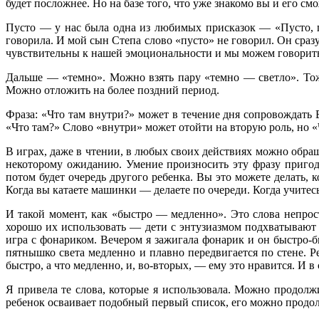
будет посложнее. Но на базе того, что уже знакомо вы и его см
Пусто — у нас была одна из любимых присказок — «Пусто, п
говорила. И мой сын Степа слово «пусто» не говорил. Он сраз
чувствительны к нашей эмоциональности и мы можем говорить э
Дальше — «темно». Можно взять пару «темно — светло». Тоже
Можно отложить на более поздний период.
Фраза: «Что там внутри?» может в течение дня сопровождать 
«Что там?» Слово «внутри» может отойти на вторую роль, но «
В играх, даже в чтении, в любых своих действиях можно обращ
некоторому ожиданию. Умение произносить эту фразу пригодит
потом будет очередь другого ребенка. Вы это можете делать, 
Когда вы катаете машинки — делаете по очереди. Когда учитес
И такой момент, как «быстро — медленно». Это слова непрост
хорошо их использовать — дети с энтузиазмом подхватывают 
игра с фонариком. Вечером я зажигала фонарик и он быстро-б
пятнышко света медленно и плавно передвигается по стене. Р
быстро, а что медленно, и, во-вторых, — ему это нравится. И в
Я привела те слова, которые я использовала. Можно продолжи
ребенок осваивает подобный первый список, его можно продолжа