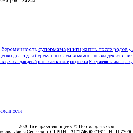
мотров: - 36 825
а
беременность
супермама
книги
жизнь после родов
у
ценки
диета для беременных
семья
мамина школа
декрет с по
тва
сказки для детей
готовимся к школе
подростки
Как укрепить самооценку 
еременности
2026 Все права защищены © Портал для мамы
орова Дарья Сергеевна, ОГРНИП 317774600071611, ИНН 77090