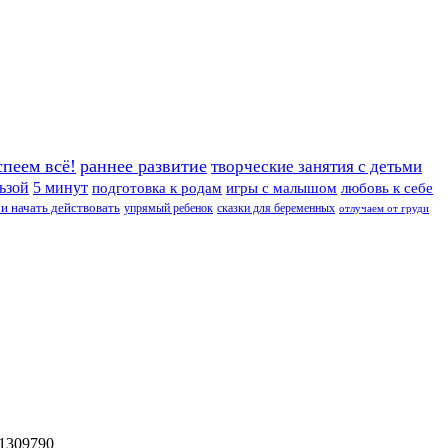
спеем всё!
раннее развитие
творческие занятия с детьми
льзой
5 минут
подготовка к родам
игры с малышом
любовь к себе
и начать действовать
упрямый ребенок
сказки для беременных
отлучаем от груди
1309790