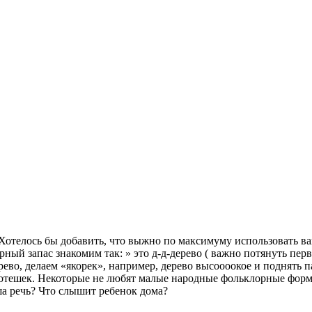
отелось бы добавить, что выжно по максимуму использовать ва
рный запас знакомим так: » это д-д-дерево ( важно потянуть пер
рево, делаем «якорек», например, дерево высоооокое и поднять п
 потешек. Некоторые не любят малые народные фольклорные форм
ша речь? Что слышит ребенок дома?