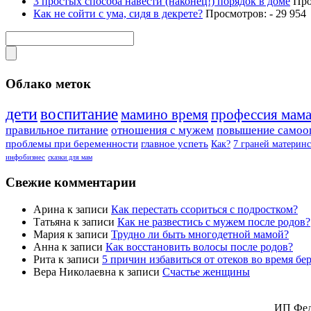
3 простых способа навести (наконец!) порядок в доме
Прос
Как не сойти с ума, сидя в декрете?
Просмотров: - 29 954
Облако меток
дети
воспитание
мамино время
профессия мам
правильное питание
отношения с мужем
повышение самоо
проблемы при беременности
главное успеть
Как?
7 граней материнс
инфобизнес
сказки для мам
Свежие комментарии
Арина
к записи
Как перестать ссориться с подростком?
Татьяна
к записи
Как не развестись с мужем после родов?
Мария
к записи
Трудно ли быть многодетной мамой?
Анна
к записи
Как восстановить волосы после родов?
Рита
к записи
5 причин избавиться от отеков во время б
Вера Николаевна
к записи
Счастье женщины
ИП Фед