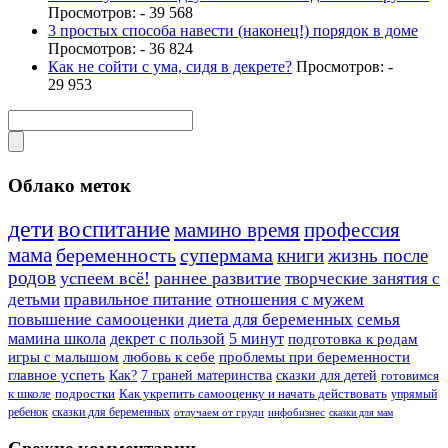
Просмотров: - 39 568
3 простых способа навести (наконец!) порядок в доме
Просмотров: - 36 824
Как не сойти с ума, сидя в декрете?
Просмотров: -
29 953
Облако меток
дети
воспитание
мамино время
профессия
мама
беременность
супермама
книги
жизнь после
родов
успеем всё!
раннее развитие
творческие занятия с
детьми
правильное питание
отношения с мужем
повышение самооценки
диета для беременных
семья
мамина школа
декрет с пользой
5 минут
подготовка к родам
игры с малышом
любовь к себе
проблемы при беременности
главное успеть
Как?
7 граней материнства
сказки для детей
готовимся
к школе
подростки
Как укрепить самооценку и начать действовать
упрямый
ребенок
сказки для беременных
отлучаем от груди
инфобизнес
сказки для мам