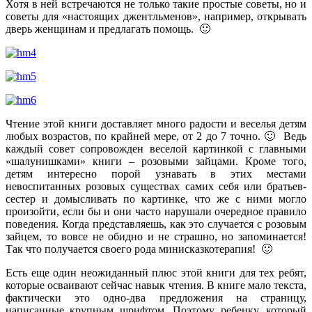
Хотя в ней встречаются не только такие простые советы, но и
советы для «настоящих джентльменов», например, открывать
дверь женщинам и предлагать помощь. 🙂
Чтение этой книги доставляет много радости и веселья детям
любых возрастов, по крайней мере, от 2 до 7 точно. 🙂 Ведь
каждый совет сопровожден веселой картинкой с главными
«шалунишками» книги – розовыми зайцами. Кроме того,
детям интересно порой узнавать в этих местами
невоспитанных розовых существах самих себя или братьев-
сестер и домысливать по картинке, что же с ними могло
произойти, если бы и они часто нарушали очередное правило
поведения. Когда представляешь, как это случается с розовым
зайцем, то вовсе не обидно и не страшно, но запоминается!
Так что получается своего рода минисказкотерапия! 🙂
Есть еще один неожиданный плюс этой книги для тех ребят,
которые осваивают сейчас навык чтения. В книге мало текста,
фактически это одно-два предложения на страницу,
написанные крупным шрифтом. Поэтому ребенку, который