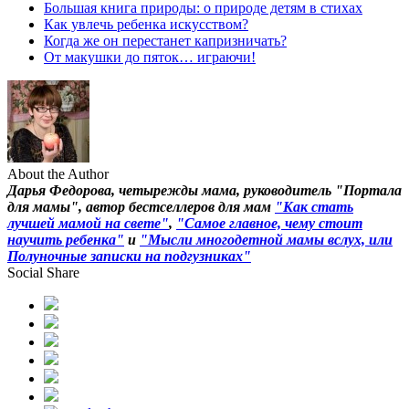
Большая книга природы: о природе детям в стихах
Как увлечь ребенка искусством?
Когда же он перестанет капризничать?
От макушки до пяток… играючи!
About the Author
Дарья Федорова, четырежды мама, руководитель "Портала
для мамы", автор бестселлеров для мам
"Как стать
лучшей мамой на свете"
,
"Самое главное, чему стоит
научить ребенка"
и
"Мысли многодетной мамы вслух, или
Полуночные записки на подгузниках"
Social Share