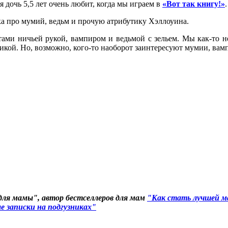
 дочь 5,5 лет очень любит, когда мы играем в
«Вот так книгу!»
.
ка про мумий, ведьм и прочую атрибутику Хэллоуина.
ми ничьей рукой, вампиром и ведьмой с зельем. Мы как-то не
икой. Но, возможно, кого-то наоборот заинтересуют мумии, вам
для мамы", автор бестселлеров для мам
"Как стать лучшей м
 записки на подгузниках"