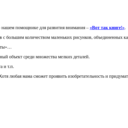
 о нашем помощнике для развития внимания –
«Вот так книге!»
.
ов с большим количеством маленьких рисунков, объединенных к
боты»…
тный объект среди множества мелких деталей.
 и т.п.
 Хотя любая мама сможет проявить изобретательность и придумать