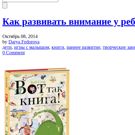
Как развивать внимание у ре
Октябрь 08, 2014
by
Darya Fedorova
дети
,
игры с малышом
,
книги
,
раннее развитие
,
творческие зан
0 Comment