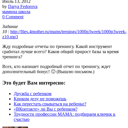
Июль 13, 2012
by
Darya Fedorova
мамина школа
0 Comment
Задание
10
:
http://files.4mother.ru/mums/trenings/1000p3week/1000p3week-
z10.mp3
Жду подробные отчеты по тренингу. Какой инструмент
сработал лучше всего? Каков общий прирост базы за время
тренинга?
Всех, кто напишет подробный отчет по тренингу, ждет
дополнительный бонус! 🙂 (Вышлю письмом.)
Это будет Вам интересно:
Дружба с ребенком
Криком делу не поможешь
Как перестать срываться на ребенке?
«ВКонтакте» ли Вы с ребенком?
Трудности профессии МАМА: подбираем ключик к
счастью