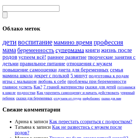
Облако меток
дети
воспитание
мамино время
профессия
мама
беременность
супермама
книги
жизнь после
родов
успеем всё!
раннее развитие
творческие занятия с
детьми
правильное питание
отношения с мужем
повышение самооценки
диета для беременных
семья
мамина школа
декрет с пользой
5 минут
подготовка к родам
игры с малышом
любовь к себе
проблемы при беременности
главное успеть
Как?
7 граней материнства
сказки для детей
готовимся
к школе
подростки
Как укрепить самооценку и начать действовать
упрямый
ребенок
сказки для беременных
отлучаем от груди
инфобизнес
сказки для мам
Свежие комментарии
Арина
к записи
Как перестать ссориться с подростком?
Татьяна
к записи
Как не развестись с мужем после
родов?